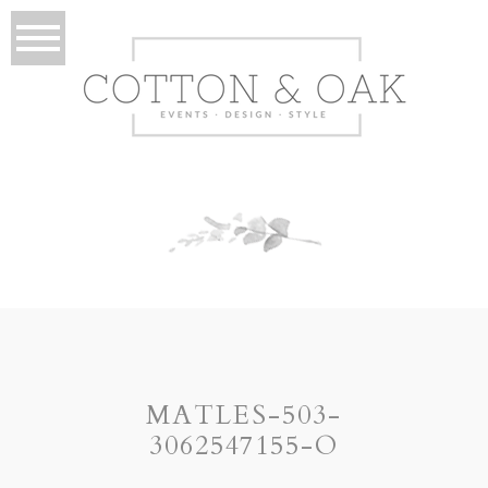
MATLES-503-
3062547155-O